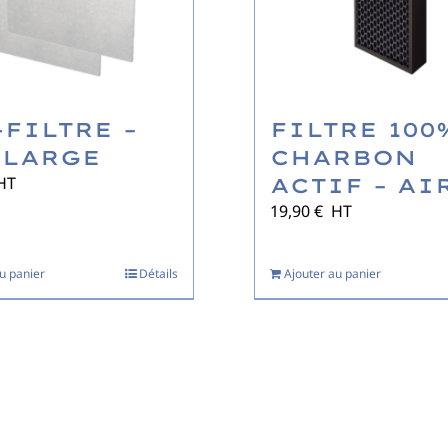
-FILTRE –
FILTRE 100
 LARGE
CHARBON
HT
ACTIF – AI
19,90
€
HT
u panier
Détails
Ajouter au panier