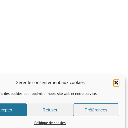
4H en 7/7j
cl-r.com
s
Gérer le consentement aux cookies
ons Générales de Location
ns des cookies pour optimiser notre site web et notre service.
cepter
Refuser
Préférences
Politique de cookies