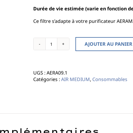
Durée de vie estimée (varie en fonction de 
Ce filtre s’adapte à votre purificateur AERA
AJOUTER AU PANIER
quantité
de
FILTRE
HYBRIDE
UGS :
AERA09.1
-
Catégories :
AIR MEDIUM
,
Consommables
AIR
MEDIUM
omplémentaires