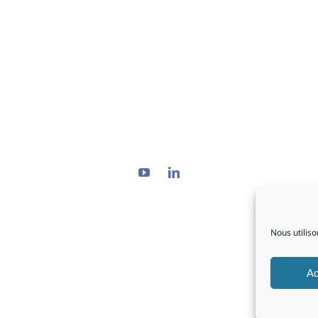
ssionnels disponibles 24h/2
78 200 278
– Assistance :
0821 819 840
– Mail :
contact@recy
Copyright © 2025 –
D-Sécurité Groupe
– Tous droits réservé
es personnelles
–
Conditions Générales de Vente
|
Conditi
Nous utiliso
Société du Groupe
Ac