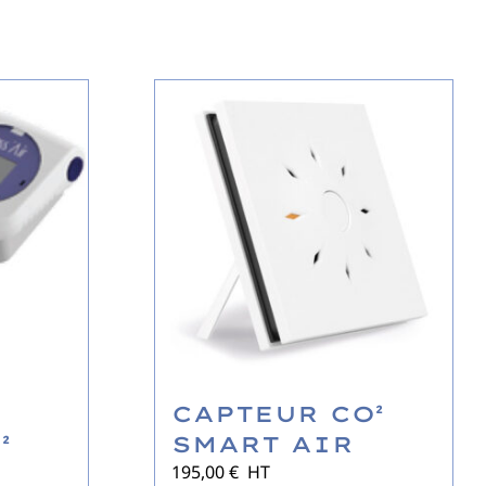
CAPTEUR CO²
²
SMART AIR
195,00
€
HT