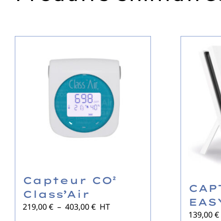
Capteur CO²
CAP
Class’Air
EAS
Plage
219,00
€
–
403,00
€
HT
139,00
€
de