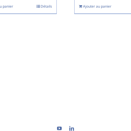
u panier
Détails
Ajouter au panier
ssionnels disponibles 24h/2
78 200 278
– Assistance :
0821 819 840
– Mail :
contact@recy