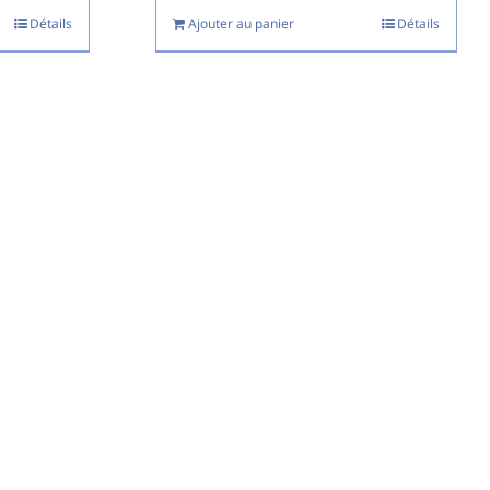
Détails
Ajouter au panier
Détails
4H en 7/7j
cl-r.com