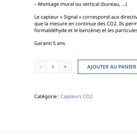
– Montage mural ou vertical (bureau, …)
Le capteur « Signal » correspond aux directi
que la mesure en continue des CO2. Ils perme
formaldéhyde et le benzène) et les particules
Garanti 5 ans
AJOUTER AU PANIER
quantité
de
Capteur
QAI
Catégorie :
Capteurs CO2
"Signal"