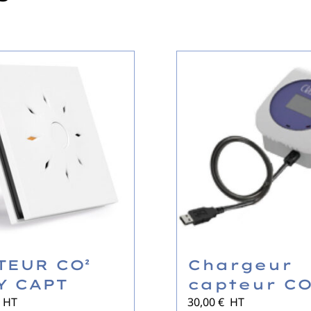
TEUR CO²
Chargeur
Y CAPT
capteur CO
HT
30,00
€
HT